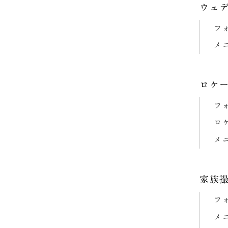
ョ
ウェ
ン
フ
メ
ロケ
フ
ロ
メ
家族
フ
メ