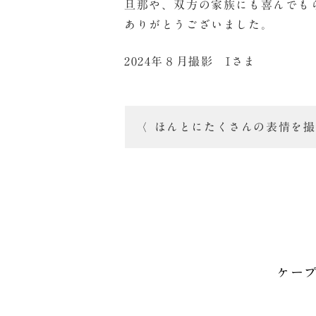
旦那や、双方の家族にも喜んでも
ありがとうございました。
2024年８月撮影 Iさま
投
ほんとにたくさんの表情を撮
稿
ナ
ビ
ゲ
ー
ケー
シ