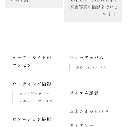
猫を飼う
10月18日～20日は東京で
稿
家族写真の撮影を行いま
す！
ナ
ビ
ゲ
ー
ケープ・ライトの
レザーアルバム
シ
コンセプト
制作したアルバム
ョ
ン
ウェディング撮影
フィルム撮影
フォトギャラリー
メニュー・プライス
お客さまからの声
ロケーション撮影
ダイアリー