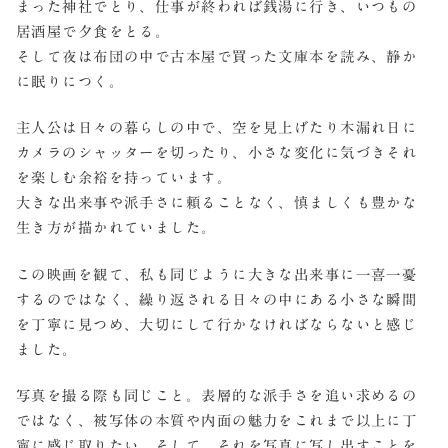
まった神社でとり、仕事が終われば銭湯に行き、いつもの
居酒屋で夕食をとる。
そして夜は布団の中で古本屋で買った文庫本を読み、静か
に眠りにつく。
主人公は日々の暮らしの中で、空を見上げたり木漏れ日に
カメラのシャッターを切ったり、小さな変化に気づきそれ
を楽しむ余裕を持っています。
大きな出来事や派手さに頼ることなく、慎ましくも豊かな
生き方が描かれていました。
この映画を観て、私も同じように大きな出来事に一喜一憂
するのではなく、繰り返される日々の中にある小さな瞬間
を丁寧に見つめ、大切にして行かなければならないと感じ
ました。
写真を撮る際も同じこと。表層的な派手さを追い求めるの
ではなく、被写体の本質や内面の魅力をこれまで以上に丁
寧に感じ取りたい。そして、それを写真に写し出すことを