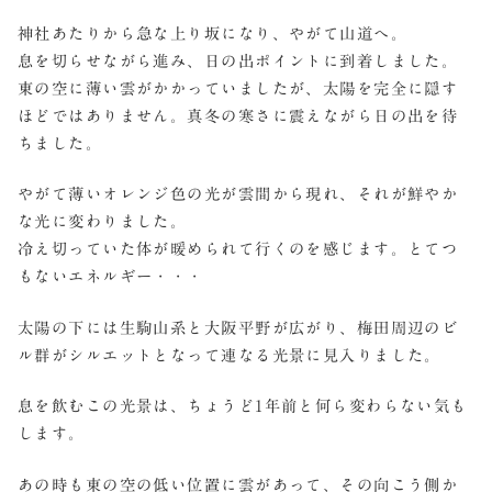
神社あたりから急な上り坂になり、やがて山道へ。
息を切らせながら進み、日の出ポイントに到着しました。
東の空に薄い雲がかかっていましたが、太陽を完全に隠す
ほどではありません。真冬の寒さに震えながら日の出を待
ちました。
やがて薄いオレンジ色の光が雲間から現れ、それが鮮やか
な光に変わりました。
冷え切っていた体が暖められて行くのを感じます。とてつ
もないエネルギー・・・
太陽の下には生駒山系と大阪平野が広がり、梅田周辺のビ
ル群がシルエットとなって連なる光景に見入りました。
息を飲むこの光景は、ちょうど1年前と何ら変わらない気も
します。
あの時も東の空の低い位置に雲があって、その向こう側か