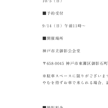
10/5（日）
■予約受付
9/14（日）午前11時～
■開催場所
神戸市立御影公会堂
〒658-0045 神戸市東灘区御影
※駐車スペースに限りがございま
やむを得ずお車で来られる場合、
■撮影料金