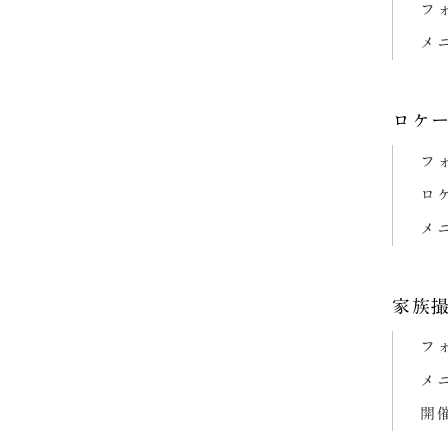
ン
フ
メ
ロケ
フ
ロ
メ
家族
フ
メ
開