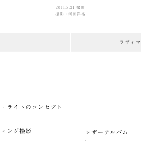
2011.3.21 撮影
撮影：
河田洋祐
ラヴィマ
プ・ライトの
コンセプト
ディング撮影
レザーアルバム