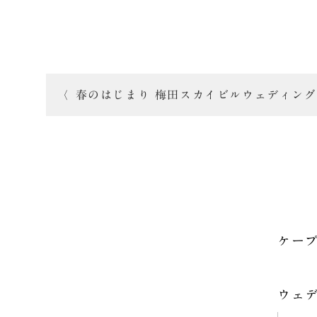
投
春のはじまり 梅田スカイビルウェディング
稿
ナ
ビ
ゲ
ー
ケー
シ
ョ
ウェ