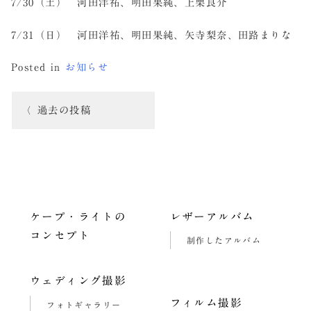
7/30（土） 河田洋祐、明田果純、上栗良介
7/31（日） 河田洋祐、明田果純、矢寺梨奈、田路まりな
Posted in
お知らせ
投
過去の投稿
稿
ナ
ビ
ゲ
ケープ・ライトの
レザーアルバム
ー
コンセプト
制作したアルバム
シ
ョ
ウェディング撮影
フィルム撮影
ン
フォトギャラリー