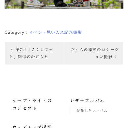
Category :
イベント
思い入れ
記念撮影
投
第7回「さくらフォ
さくらの季節のロケーシ
稿
ト」開催のお知らせ
ョン撮影
ナ
ビ
ゲ
ー
ケープ・ライトの
レザーアルバム
コンセプト
シ
制作したアルバム
ョ
ウェディング撮影