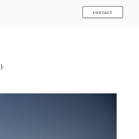
contact
ト