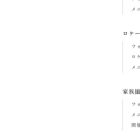
メ
ロケ
フ
ロ
メ
家族
フ
メ
開