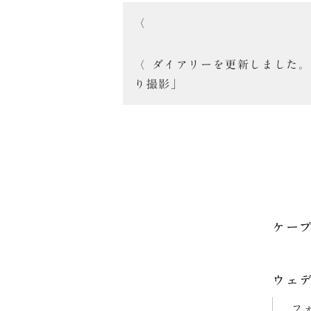
投
稿
ダイアリーを更新しました。
ナ
り撮影」
ビ
ゲ
ー
シ
ョ
ケー
ン
ウェ
フ