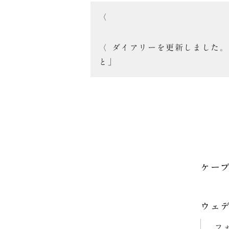
投
稿
ダイアリーを更新しました。
ナ
と」
ビ
ゲ
ー
シ
ョ
ケー
ン
ウェ
フ