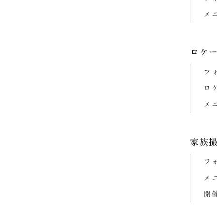
メ
ロケ
フ
ロ
メ
家族
フ
メ
開