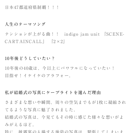
日本47都道府県制覇！！！
人生のテーマソング
テンションが上がる曲！！ indigo jam unit 『SCENE-
CARTAINCALL』 『2×2』
10年後どうしていたい？
10年後の40歳は、今以上にパワフルになっていたい！
目指せ！イケイケのアラフォー。
私が結婚式の写真にケープライトを選んだ理由
さまざまな想いや瞬間、周りの空気までもが1枚に凝縮され
てるような写真に魅了されました。
結婚式の写真は、今見てもその時に感じた様々な想いがよ
みがえるほど。
特に、披露宴の入場する後姿の写真は、緊張してしまいま